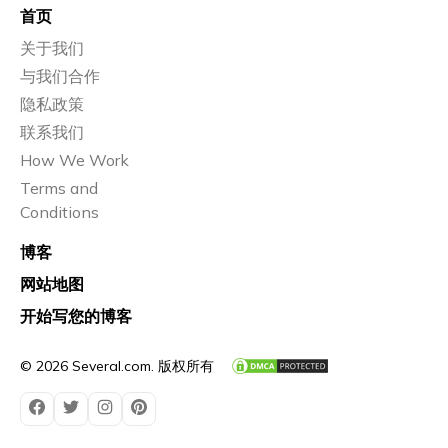
首页
关于我们
与我们合作
隐私政策
联系我们
How We Work
Terms and
Conditions
博客
网站地图
开始写您的博客
© 2026 Several.com. 版权所有