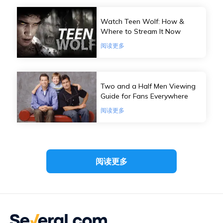
Watch Teen Wolf: How &
Where to Stream It Now
阅读更多
Two and a Half Men Viewing
Guide for Fans Everywhere
阅读更多
阅读更多