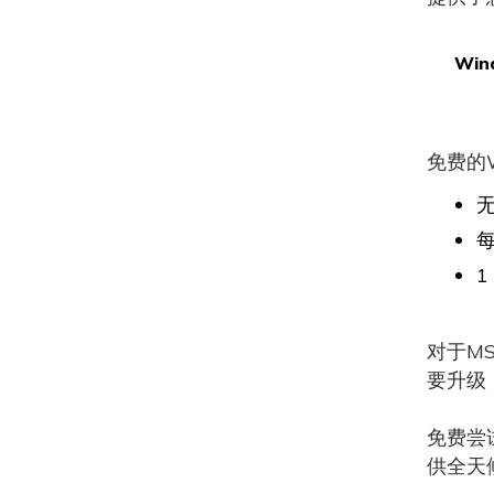
Win
免费的
每
1
对于M
要升级
免费尝
供全天