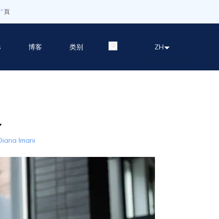
”
頁
s
博客
类别
ZH
务
Diana Imani