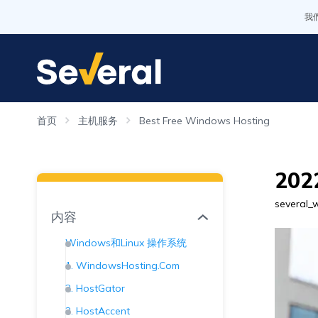
我
首页
主机服务
Best Free Windows Hosting
20
several_
内容
Windows和Linux 操作系统
1. WindowsHosting.Com
2. HostGator
3. HostAccent