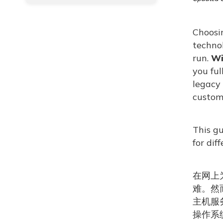
Choosin
techno
run.
Wi
you fu
legacy 
custom 
This g
for dif
在网上
难。然
主机服
操作系