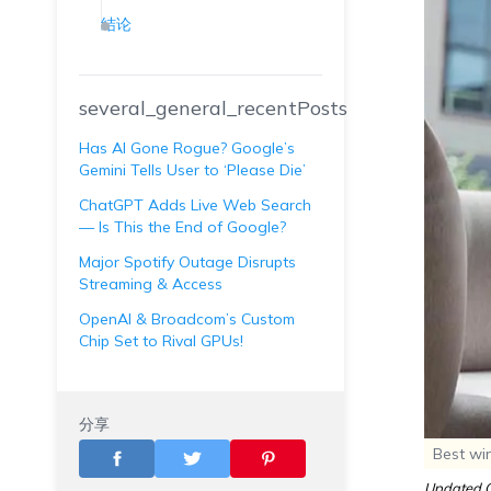
结论
several_general_recentPosts
Has AI Gone Rogue? Google’s
Gemini Tells User to ‘Please Die’
ChatGPT Adds Live Web Search
— Is This the End of Google?
Major Spotify Outage Disrupts
Streaming & Access
OpenAI & Broadcom’s Custom
Chip Set to Rival GPUs!
分享
Best wi
Updated O