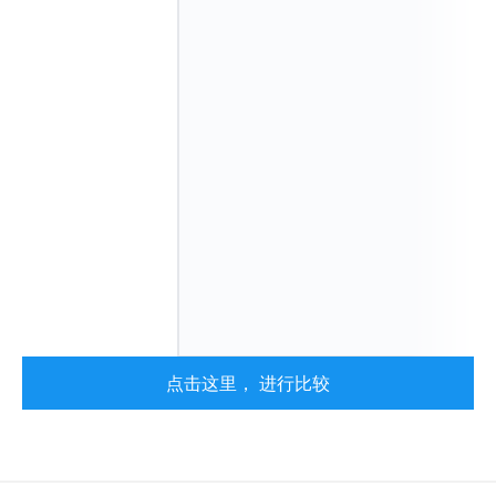
点击这里， 进行比较