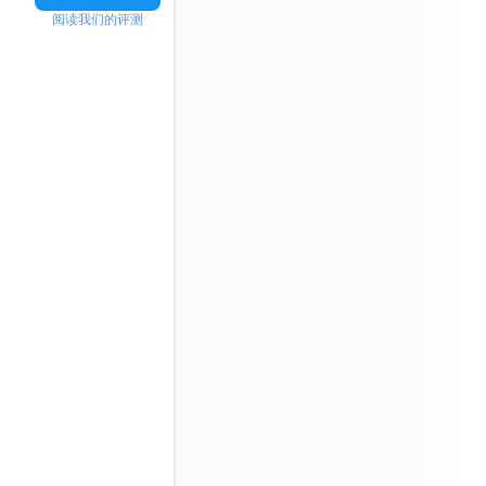
阅读我们的评测