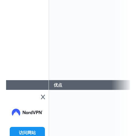
优点
访问网站