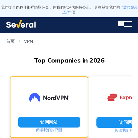
我們從合作夥伴那裡賺取佣金，但我們的評估保持公正。 更多關於我們的
“我們如何
工作”
頁
首页
VPN
Top Companies in 2026
访问网站
访问网站
阅读我们的评测
阅读我们的评