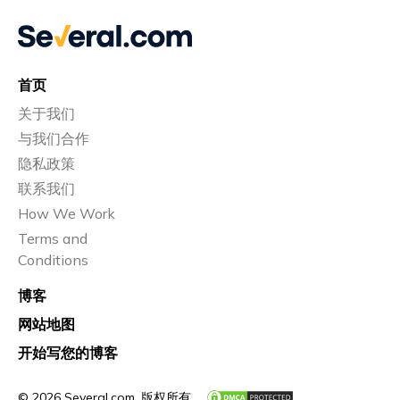
首页
关于我们
与我们合作
隐私政策
联系我们
How We Work
Terms and
Conditions
博客
网站地图
开始写您的博客
© 2026 Several.com. 版权所有