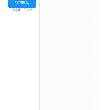
访问网站
阅读我们的评测